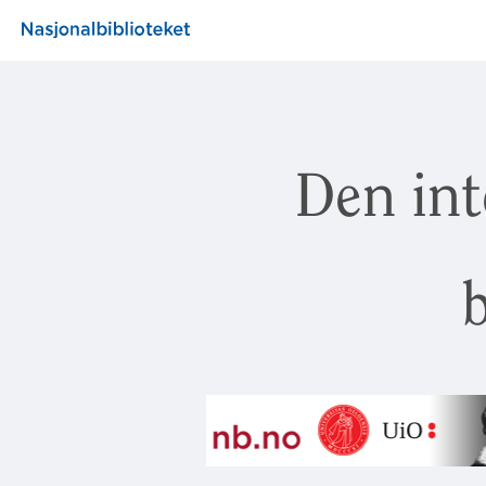
Den int
b