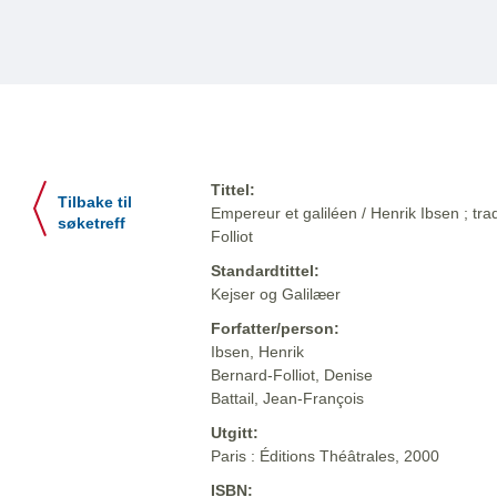
Tittel:
Tilbake til
Empereur et galiléen / Henrik Ibsen ; tr
søketreff
Folliot
Standardtittel:
Kejser og Galilæer
Forfatter/person:
Ibsen, Henrik
Bernard-Folliot, Denise
Battail, Jean-François
Utgitt:
Paris : Éditions Théâtrales, 2000
ISBN: