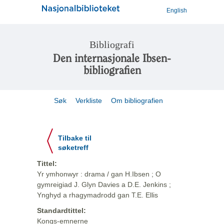
English
Bibliografi
Den internasjonale Ibsen-
bibliografien
Søk
Verkliste
Om bibliografien
Tilbake til
søketreff
Tittel:
Yr ymhonwyr : drama / gan H.Ibsen ; O
gymreigiad J. Glyn Davies a D.E. Jenkins ;
Ynghyd a rhagymadrodd gan T.E. Ellis
Standardtittel:
Kongs-emnerne