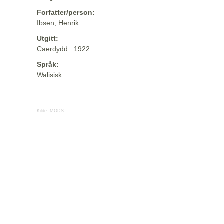
Forfatter/person:
Ibsen, Henrik
Utgitt:
Caerdydd : 1922
Språk:
Walisisk
Kilde:
MODS