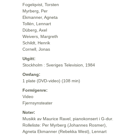
Fogelqvist, Torsten
Myrberg, Per
Ekmanner, Agneta
Tollén, Lennart
Düberg, Axel
Weivers, Margreth
Schildt, Henrik
Cornell, Jonas
Utgitt:
Stockholm : Sveriges Television, 1984
Omfang:
1 plate (DVD-video) (108 min)
Form/genre:
Video
Fjernsynsteater
Noter:
Musikk av Maurice Ravel, pianokonsert i G-dur.
Rolleliste: Per Myrberg (Johannes Rosmer),
Agneta Ekmanner (Rebekka West), Lennart