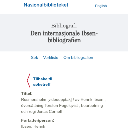
English
Bibliografi
Den internasjonale Ibsen-
bibliografien
Søk
Verkliste
Om bibliografien
Tilbake til
søketreff
Tittel:
Rosmersholm [videoopptak] / av Henrik Ibsen ;
översättning Torsten Fogelqvist ; bearbetning
och regi Jonas Cornell
Forfatter/person:
Ibsen, Henrik