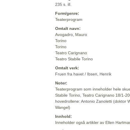
235 s. ill.
Form/genre:
Teaterprogram
Omtalt navn:
Avogadro, Mauro
Torino
Torino
Teatro Carignano
Teatro Stabile Torino
Omtalt verk:
Fruen fra havet / Ibsen, Henrik
Noter:
Teaterprogram som inneholder hele skuesp
Stabile Torino, Teatro Carignano 18/1-200
hovedrollene: Antonio Zanoletti (doktor Wa
Wangel)
Innhold:
Inneholder også artikler av Ellen Hartman