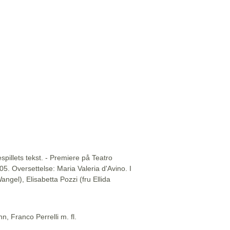
illets tekst. - Premiere på Teatro
5. Oversettelse: Maria Valeria d'Avino. I
ngel), Elisabetta Pozzi (fru Ellida
n, Franco Perrelli m. fl.