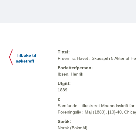
Tittel:
Tilbake til
Fruen fra Havet : Skuespil i 5 Akter af H
søketreff
Forfatter/person:
Ibsen, Henrik
Utgitt:
1889
I:
Samfundet : illustreret Maanedsskrift for 
Foreningsliv : Maj (1889), [10]-40, Chic
Språk:
Norsk (Bokmål)