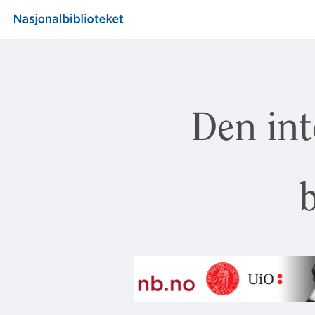
Den int
b