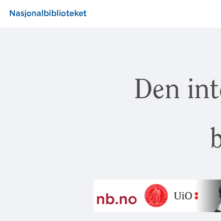
Den int
b