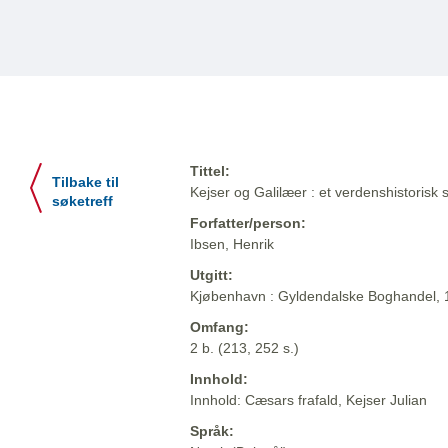
Tittel:
Tilbake til
Kejser og Galilæer : et verdenshistorisk 
søketreff
Forfatter/person:
Ibsen, Henrik
Utgitt:
Kjøbenhavn : Gyldendalske Boghandel,
Omfang:
2 b. (213, 252 s.)
Innhold:
Innhold: Cæsars frafald, Kejser Julian
Språk: