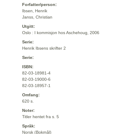
Forfatter/person:
Ibsen, Henrik
Janss, Christian
Utgitt:
Oslo : I kommisjon hos Aschehoug, 2006
Serie:
Henrik Ibsens skrifter 2
Serie:
ISBN:
82-03-18981-4
82-03-19000-6
82-03-18957-1
Omfang:
620 s.
Noter:
Titler hentet fra s. 5
Språk:
Norsk (Bokmål)