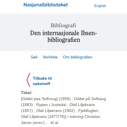
English
Bibliografi
Den internasjonale Ibsen-
bibliografien
Søk
Verkliste
Om bibliografien
Tilbake til
søketreff
Tittel:
[Gildet paa Solhoug] (1856) ; Gildet på Solhaug
(1883) ; Rypen i Justedal ; Olaf Liljekrans
(1857) ; Olaf Liljekrans (1902) ; Fjeldfuglen ;
Olaf Liljekrans (1877/78)] / edering Christian
Janss (ansv.) ... et al.