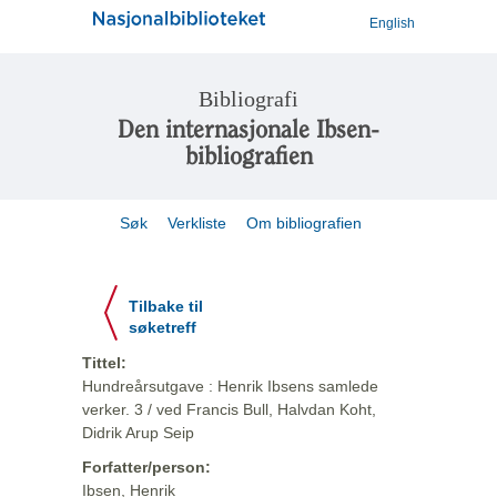
English
Bibliografi
Den internasjonale Ibsen-
bibliografien
Søk
Verkliste
Om bibliografien
Tilbake til
søketreff
Tittel:
Hundreårsutgave : Henrik Ibsens samlede
verker. 3 / ved Francis Bull, Halvdan Koht,
Didrik Arup Seip
Forfatter/person:
Ibsen, Henrik