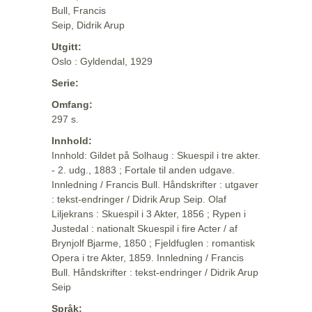
Bull, Francis
Seip, Didrik Arup
Utgitt:
Oslo : Gyldendal, 1929
Serie:
Omfang:
297 s.
Innhold:
Innhold: Gildet på Solhaug : Skuespil i tre akter.
- 2. udg., 1883 ; Fortale til anden udgave.
Innledning / Francis Bull. Håndskrifter : utgaver
: tekst-endringer / Didrik Arup Seip. Olaf
Liljekrans : Skuespil i 3 Akter, 1856 ; Rypen i
Justedal : nationalt Skuespil i fire Acter / af
Brynjolf Bjarme, 1850 ; Fjeldfuglen : romantisk
Opera i tre Akter, 1859. Innledning / Francis
Bull. Håndskrifter : tekst-endringer / Didrik Arup
Seip
Språk: