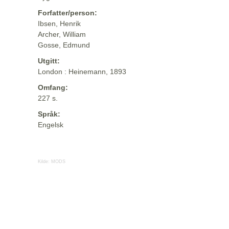
Forfatter/person:
Ibsen, Henrik
Archer, William
Gosse, Edmund
Utgitt:
London : Heinemann, 1893
Omfang:
227 s.
Språk:
Engelsk
Kilde:
MODS