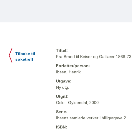
Tittel:
Tilbake til
Fra Brand til Keiser og Galilæer 1866-73
søketreff
Forfatter/person:
Ibsen, Henrik
Utgave:
Ny utg.
Utgitt:
Oslo : Gyldendal, 2000
Serie:
Ibsens samlede verker i billigutgave 2
ISBN: