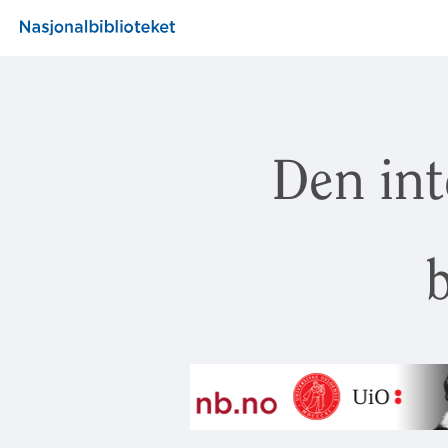
Den int
b