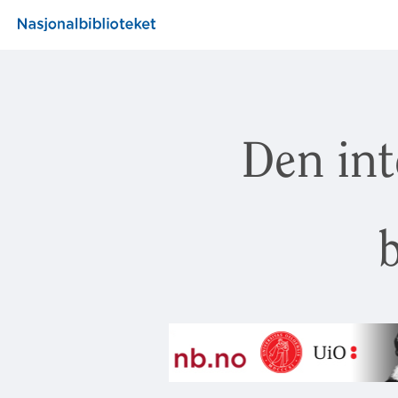
Den int
b