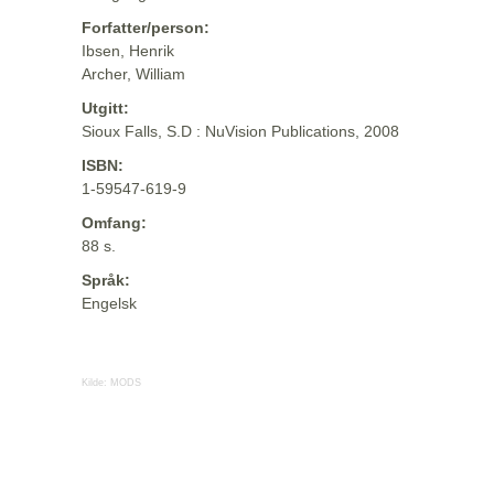
Forfatter/person:
Ibsen, Henrik
Archer, William
Utgitt:
Sioux Falls, S.D : NuVision Publications, 2008
ISBN:
1-59547-619-9
Omfang:
88 s.
Språk:
Engelsk
Kilde:
MODS