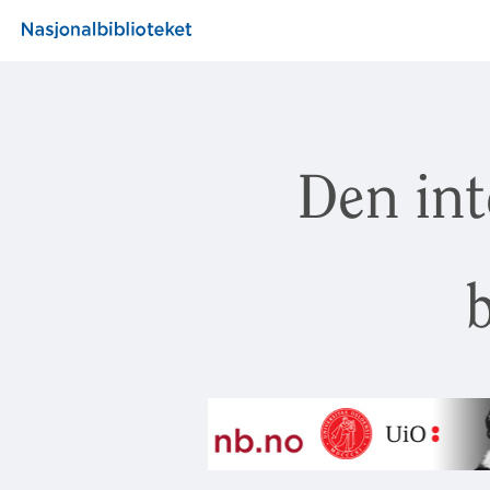
Den int
b