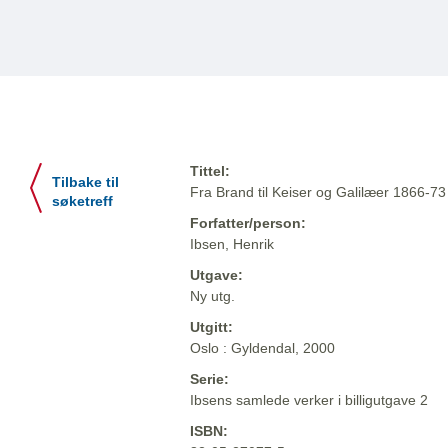
Tittel:
Tilbake til
Fra Brand til Keiser og Galilæer 1866-73
søketreff
Forfatter/person:
Ibsen, Henrik
Utgave:
Ny utg.
Utgitt:
Oslo : Gyldendal, 2000
Serie:
Ibsens samlede verker i billigutgave 2
ISBN: