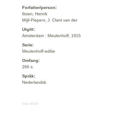
Forfatter/person:
Ibsen, Henrik
Mijll-Piepers, J. Clant van der
Utgitt:
Amsterdam : Meulenhoff, 1915
Serie:
Meulenhoff-editie
Omfang:
266 s.
Språk:
Nederlandsk
Kilde:
MODS