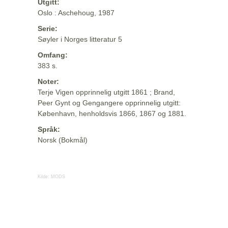
Utgitt:
Oslo : Aschehoug, 1987
Serie:
Søyler i Norges litteratur 5
Omfang:
383 s.
Noter:
Terje Vigen opprinnelig utgitt 1861 ; Brand,
Peer Gynt og Gengangere opprinnelig utgitt:
København, henholdsvis 1866, 1867 og 1881.
Språk:
Norsk (Bokmål)
Kilde:
MODS