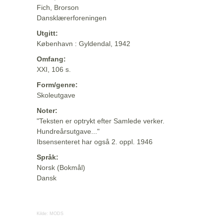
Fich, Brorson
Dansklærerforeningen
Utgitt:
København : Gyldendal, 1942
Omfang:
XXI, 106 s.
Form/genre:
Skoleutgave
Noter:
"Teksten er optrykt efter Samlede verker.
Hundreårsutgave..."
Ibsensenteret har også 2. oppl. 1946
Språk:
Norsk (Bokmål)
Dansk
Kilde:
MODS