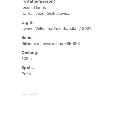
Forfatter/person:
Ibsen, Henrik
Karhal, Józef Giebultowicz
Utgitt:
Lwów : Wilhelma Zukerkandla, [1908?]
Serie:
Biblioteka powszechna 685-686
Omfang:
108 s.
Språk:
Polsk
Kilde:
MODS