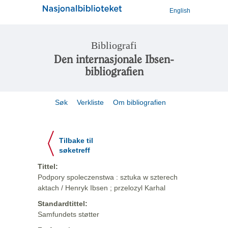
English
Bibliografi
Den internasjonale Ibsen-
bibliografien
Søk
Verkliste
Om bibliografien
Tilbake til
søketreff
Tittel:
Podpory spoleczenstwa : sztuka w szterech
aktach / Henryk Ibsen ; przelozyl Karhal
Standardtittel:
Samfundets støtter