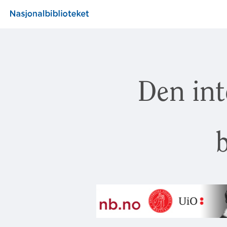
Den int
b