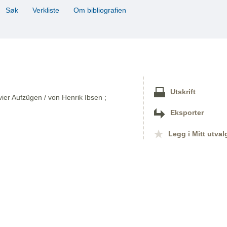
Søk
Verkliste
Om bibliografien
Utskrift
vier Aufzügen / von Henrik Ibsen ;
Eksporter
Legg i Mitt utval