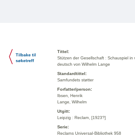
Tittel:
Tilbake til
Stützen der Gesellschaft : Schauspiel in 
søketreff
deutsch von Wilhelm Lange
Standardtittel:
Samfundets støtter
Forfatter/person:
Ibsen, Henrik
Lange, Wilhelm
Utgitt:
Leipzig : Reclam, [1923?]
Serie:
Reclams Universal-Bibliothek 958