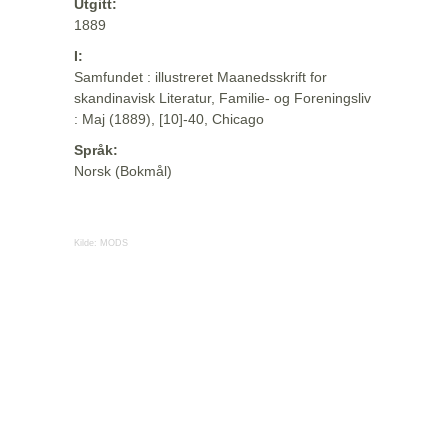
Utgitt:
1889
I:
Samfundet : illustreret Maanedsskrift for
skandinavisk Literatur, Familie- og Foreningsliv
: Maj (1889), [10]-40, Chicago
Språk:
Norsk (Bokmål)
Kilde:
MODS