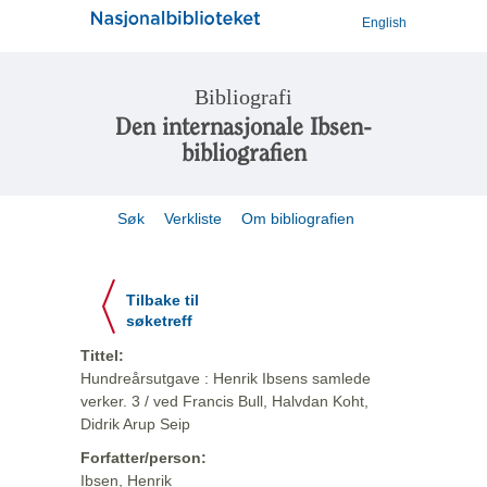
English
Bibliografi
Den internasjonale Ibsen-
bibliografien
Søk
Verkliste
Om bibliografien
Tilbake til
søketreff
Tittel:
Hundreårsutgave : Henrik Ibsens samlede
verker. 3 / ved Francis Bull, Halvdan Koht,
Didrik Arup Seip
Forfatter/person:
Ibsen, Henrik