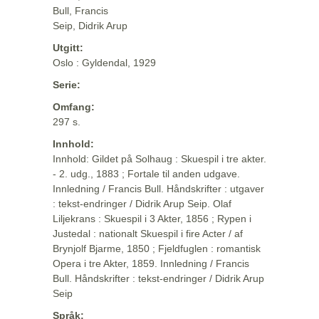
Bull, Francis
Seip, Didrik Arup
Utgitt:
Oslo : Gyldendal, 1929
Serie:
Omfang:
297 s.
Innhold:
Innhold: Gildet på Solhaug : Skuespil i tre akter.
- 2. udg., 1883 ; Fortale til anden udgave.
Innledning / Francis Bull. Håndskrifter : utgaver
: tekst-endringer / Didrik Arup Seip. Olaf
Liljekrans : Skuespil i 3 Akter, 1856 ; Rypen i
Justedal : nationalt Skuespil i fire Acter / af
Brynjolf Bjarme, 1850 ; Fjeldfuglen : romantisk
Opera i tre Akter, 1859. Innledning / Francis
Bull. Håndskrifter : tekst-endringer / Didrik Arup
Seip
Språk: