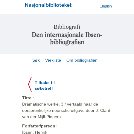
English
Bibliografi
Den internasjonale Ibsen-
bibliografien
Søk
Verkliste
Om bibliografien
Tilbake til
søketreff
Tittel:
Dramatische werke. 3 / vertaald naar de
oorspronkelijke noorsche uitgave door J. Clant
van der Mijll-Piepers
Forfatter/person:
Ibsen, Henrik