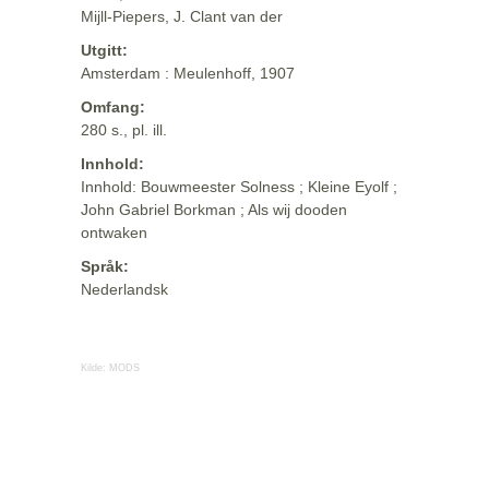
Mijll-Piepers, J. Clant van der
Utgitt:
Amsterdam : Meulenhoff, 1907
Omfang:
280 s., pl. ill.
Innhold:
Innhold: Bouwmeester Solness ; Kleine Eyolf ;
John Gabriel Borkman ; Als wij dooden
ontwaken
Språk:
Nederlandsk
Kilde:
MODS