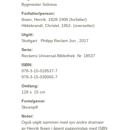
Bygmester Solness
Forfatter/person:
Ibsen, Henrik, 1828-1906 (forfatter)
Hildebrandt, Christel, 1952- (oversetter)
Utgitt:
Stuttgart : Philipp Reclam Jun., 2017
Serie:
Reclams Universal-Bibliothek. Nr. 18537
ISBN:
978-3-15-018537-7
978-3-15-030065-7
Omfang:
128 s. 15 cm
Form/genre:
Skuespill
Noter:
Også utgitt sammen med syv andre dramaer
av Henrik Ibsen i åpent pappomslag med ISBN