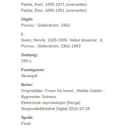
Palola, Katri, 1895-1971 (oversetter)
Palola, Eino, 1885-1951 (oversetter)
Utgitt:
Porvoo : Söderström, 1962
I:
Ibsen, Henrik, 1828-1906: Valitut draamat : 6,
Porvoo : Söderström, 1962-1963
Omfang:
299 s.
Form/genre:
Skuespill
Noter:
Originaltitler: Fruen fra havet ; Hedda Gabler ;
Bygmester Solness
Elektronisk reproduksjon [Norge]
Nasjonalbiblioteket Digital 2010-10-18
Språk:
Finsk