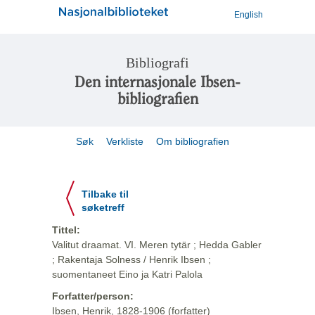
English
Bibliografi
Den internasjonale Ibsen-
bibliografien
Søk
Verkliste
Om bibliografien
Tilbake til
søketreff
Tittel:
Valitut draamat. VI. Meren tytär ; Hedda Gabler
; Rakentaja Solness / Henrik Ibsen ;
suomentaneet Eino ja Katri Palola
Forfatter/person:
Ibsen, Henrik, 1828-1906 (forfatter)