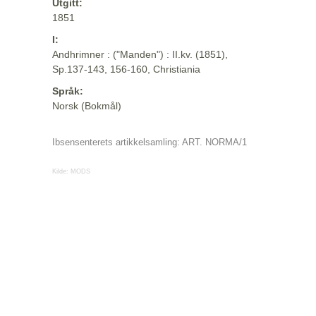
Utgitt:
1851
I:
Andhrimner : ("Manden") : II.kv. (1851),
Sp.137-143, 156-160, Christiania
Språk:
Norsk (Bokmål)
Ibsensenterets artikkelsamling: ART. NORMA/1
Kilde:
MODS