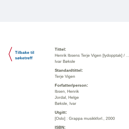
Tittel:
Tilbake til
Henrik Ibsens Terje Vigen [lydopptak] / ...
søketreff
Ivar Bøksle
Standardtittel:
Terje Vigen
Forfatter/person:
Ibsen, Henrik
Jordal, Helge
Bøksle, Ivar
Utgitt:
[Oslo] : Grappa musikkforl., 2000
ISBN: