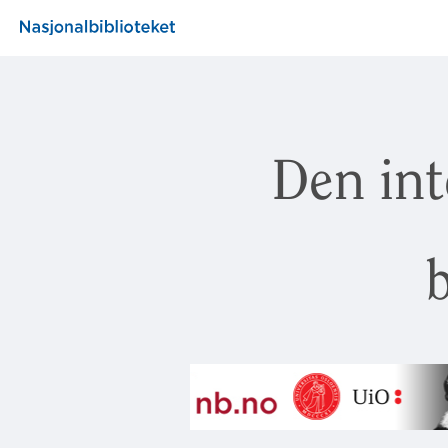
Den int
b