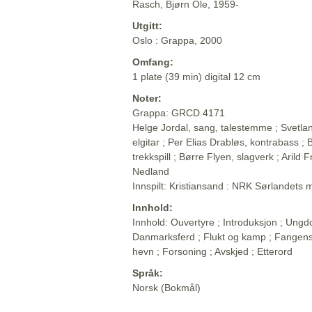
Rasch, Bjørn Ole, 1959-
Utgitt:
Oslo : Grappa, 2000
Omfang:
1 plate (39 min) digital 12 cm
Noter:
Grappa: GRCD 4171
Helge Jordal, sang, talestemme ; Svetlana
elgitar ; Per Elias Drabløs, kontrabass ;
trekkspill ; Børre Flyen, slagverk ; Arild
Nedland
Innspilt: Kristiansand : NRK Sørlandets 
Innhold:
Innhold: Ouvertyre ; Introduksjon ; Ungdo
Danmarksferd ; Flukt og kamp ; Fangens
hevn ; Forsoning ; Avskjed ; Etterord
Språk:
Norsk (Bokmål)