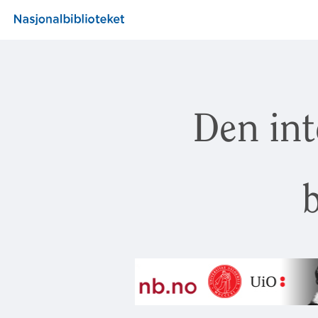
Den int
b