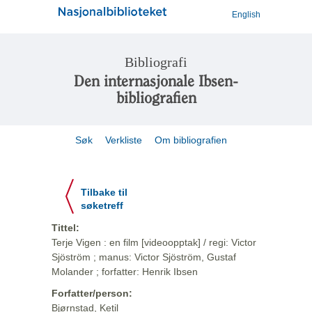
English
Bibliografi
Den internasjonale Ibsen-
bibliografien
Søk
Verkliste
Om bibliografien
Tilbake til
søketreff
Tittel:
Terje Vigen : en film [videoopptak] / regi: Victor
Sjöström ; manus: Victor Sjöström, Gustaf
Molander ; forfatter: Henrik Ibsen
Forfatter/person:
Bjørnstad, Ketil