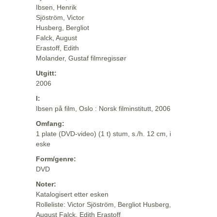
Ibsen, Henrik
Sjöström, Victor
Husberg, Bergliot
Falck, August
Erastoff, Edith
Molander, Gustaf filmregissør
Utgitt:
2006
I:
Ibsen på film, Oslo : Norsk filminstitutt, 2006
Omfang:
1 plate (DVD-video) (1 t) stum, s./h. 12 cm, i
eske
Form/genre:
DVD
Noter:
Katalogisert etter esken
Rolleliste: Victor Sjöström, Bergliot Husberg,
August Falck, Edith Erastoff