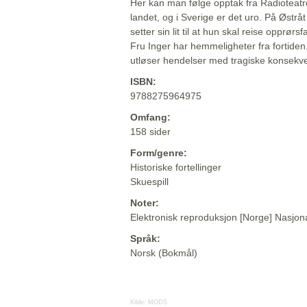
Her kan man følge opptak fra Radioteatr
landet, og i Sverige er det uro. På Østr
setter sin lit til at hun skal reise opprør
Fru Inger har hemmeligheter fra fortiden
utløser hendelser med tragiske konsekv
ISBN:
9788275964975
Omfang:
158 sider
Form/genre:
Historiske fortellinger
Skuespill
Noter:
Elektronisk reproduksjon [Norge] Nasjona
Språk:
Norsk (Bokmål)
Kilde:
MODS