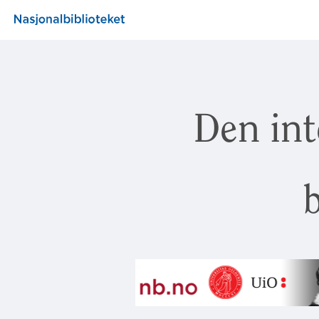
Den int
b