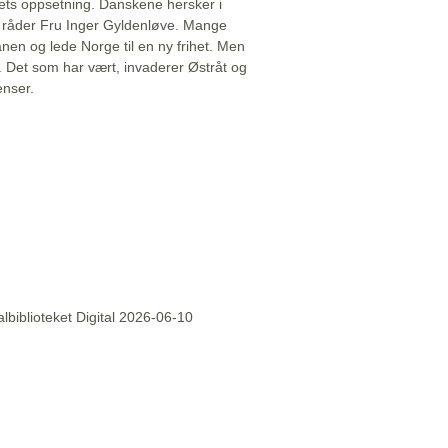
ets oppsetning. Danskene hersker i
åt råder Fru Inger Gyldenløve. Mange
sfanen og lede Norge til en ny frihet. Men
. Det som har vært, invaderer Østråt og
enser.
lbiblioteket Digital 2026-06-10