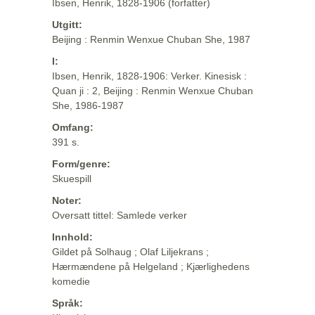
Ibsen, Henrik, 1828-1906 (forfatter)
Utgitt:
Beijing : Renmin Wenxue Chuban She, 1987
I:
Ibsen, Henrik, 1828-1906: Verker. Kinesisk :
Quan ji : 2, Beijing : Renmin Wenxue Chuban
She, 1986-1987
Omfang:
391 s.
Form/genre:
Skuespill
Noter:
Oversatt tittel: Samlede verker
Innhold:
Gildet på Solhaug ; Olaf Liljekrans ;
Hærmændene på Helgeland ; Kjærlighedens
komedie
Språk: