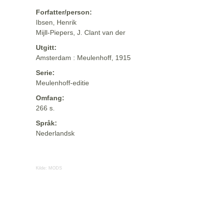
Forfatter/person:
Ibsen, Henrik
Mijll-Piepers, J. Clant van der
Utgitt:
Amsterdam : Meulenhoff, 1915
Serie:
Meulenhoff-editie
Omfang:
266 s.
Språk:
Nederlandsk
Kilde:
MODS