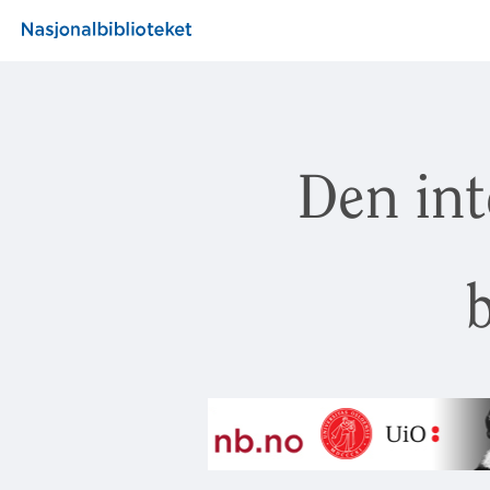
Den int
b