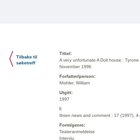
Tittel:
Tilbake til
A very unfortunate A Doll house : Tyrone
søketreff
November 1996
Forfatter/person:
Mishler, William
Utgitt:
1997
I:
Ibsen news and comment : 17 (1997), 4
Form/genre:
Teateranmeldelse
Intervju