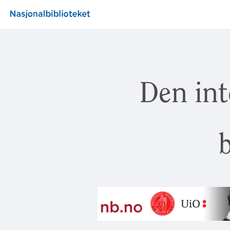
Den int
b