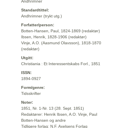
Andhrimner
Standardtittel:
Andhrimner (trykt utg.)
Forfatter/person:
Botten-Hansen, Paul, 1824-1869 (redaktør)
Ibsen, Henrik, 1828-1906 (redaktør)
Vinje, A.O. (Aasmund Olavsson), 1818-1870
(redaktør)
Utgitt:
Christiania : Et Interessentskabs Forl., 1851
ISSN:
1894-0927
Form/genre:
Tidsskrifter
Noter:
1851, Nr. 1-Nr. 13 (28. Sept. 1851)
Redaktører: Henrik Ibsen, A.O. Vinje, Paul
Botten-Hansen og andre
Tidligere forlag: N.F. Axelsens Forlag