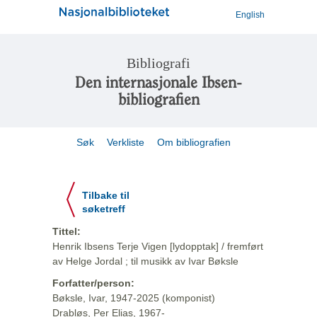
English
Bibliografi
Den internasjonale Ibsen-
bibliografien
Søk
Verkliste
Om bibliografien
Tilbake til
søketreff
Tittel:
Henrik Ibsens Terje Vigen [lydopptak] / fremført
av Helge Jordal ; til musikk av Ivar Bøksle
Forfatter/person:
Bøksle, Ivar, 1947-2025 (komponist)
Drabløs, Per Elias, 1967-