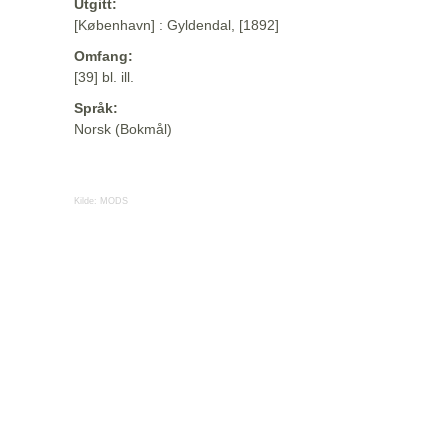
Utgitt:
[København] : Gyldendal, [1892]
Omfang:
[39] bl. ill.
Språk:
Norsk (Bokmål)
Kilde:
MODS