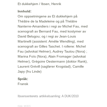
Et dukkehjem / Ibsen, Henrik
Innhold:
Om oppsetningene av Et dukkehjem på
Théâtre de la Madeleine og på Théâtre
Nanterre-Amandiers i regi av Michel Fau, med
scenografi av Bernard Fau, med kostymer av
David Belugou; og i regi av Jean-Louis
Martinelli (assistent: Amélie Wendling), med
scenografi av Gilles Taschet. I rollene: Michel
Fau (advokat Helmer), Audrey Tautou (Nora) ;
Marina Foïs (Nora), Alain Fromager (advokat
Helmer), Grégoire Oestermann (doktor Rank),
Laurent Grévill (sagfører Krogstad), Camille
Japy (fru Linde)
Språk:
Fransk
Ibsensenterets artikkelsamling: A DUK/2010
Kilde:
MODS