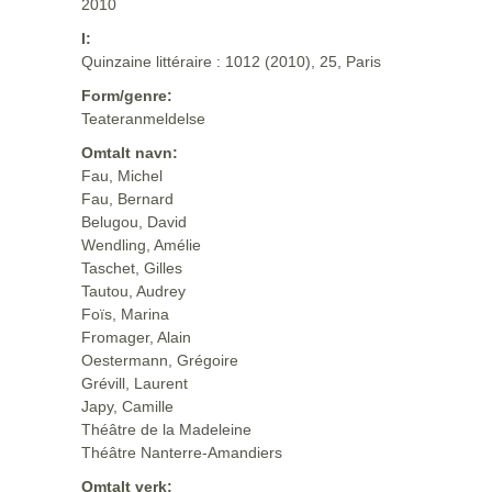
2010
I:
Quinzaine littéraire : 1012 (2010), 25, Paris
Form/genre:
Teateranmeldelse
Omtalt navn:
Fau, Michel
Fau, Bernard
Belugou, David
Wendling, Amélie
Taschet, Gilles
Tautou, Audrey
Foïs, Marina
Fromager, Alain
Oestermann, Grégoire
Grévill, Laurent
Japy, Camille
Théâtre de la Madeleine
Théâtre Nanterre-Amandiers
Omtalt verk: