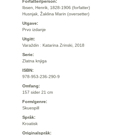
Forfatter/person:
Ibsen, Henrik, 1828-1906 (forfatter)
Husnjak, Žaklina Marin (oversetter)
Utgave:
Prvo izdanje
Utgitt:
Varaždin : Katarina Zrinski, 2018
Serie:
Zlatna knjiga
ISBN:
978-953-236-290-9
Omfang:
157 sider 21 cm
Form/genre:
Skuespill
Språk:
Kroatisk
Originalspråk: