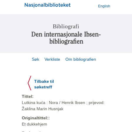
English
Bibliografi
Den internasjonale Ibsen-
bibliografien
Søk
Verkliste
Om bibliografien
Tilbake til
søketreff
Tittel:
Lutkina kuća : Nora / Henrik Ibsen ; prijevod:
Žaklina Marin Husnjak
Originaltittel::
Et dukkehjem