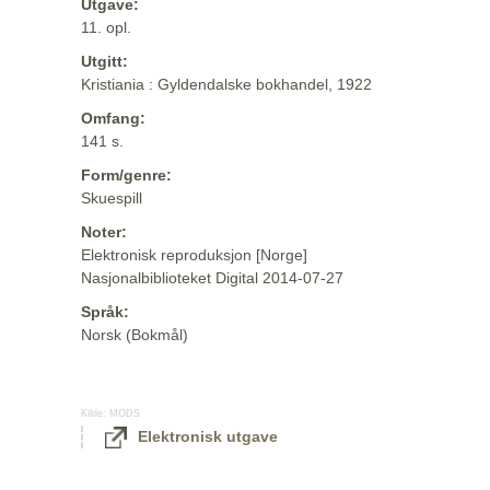
Utgave:
11. opl.
Utgitt:
Kristiania : Gyldendalske bokhandel, 1922
Omfang:
141 s.
Form/genre:
Skuespill
Noter:
Elektronisk reproduksjon [Norge]
Nasjonalbiblioteket Digital 2014-07-27
Språk:
Norsk (Bokmål)
Kilde:
MODS
Elektronisk utgave