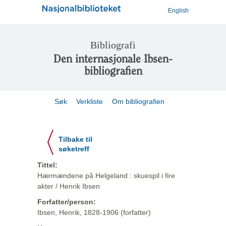
English
Bibliografi
Den internasjonale Ibsen-
bibliografien
Søk
Verkliste
Om bibliografien
Tilbake til
søketreff
Tittel:
Hærmændene på Helgeland : skuespil i fire
akter / Henrik Ibsen
Forfatter/person:
Ibsen, Henrik, 1828-1906 (forfatter)