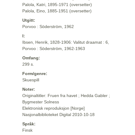
Palola, Katri, 1895-1971 (oversetter)
Palola, Eino, 1885-1951 (oversetter)
Utgitt:
Porvoo : Söderström, 1962
I:
Ibsen, Henrik, 1828-1906: Valitut draamat : 6,
Porvoo : Söderström, 1962-1963
Omfang:
299 s.
Form/genre:
Skuespill
Noter:
Originaltitler: Fruen fra havet ; Hedda Gabler ;
Bygmester Solness
Elektronisk reproduksjon [Norge]
Nasjonalbiblioteket Digital 2010-10-18
Språk:
Finsk