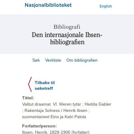
English
Bibliografi
Den internasjonale Ibsen-
bibliografien
Søk
Verkliste
Om bibliografien
Tilbake til
søketreff
Tittel:
Valitut draamat. VI. Meren tytär ; Hedda Gabler
; Rakentaja Solness / Henrik Ibsen ;
suomentaneet Eino ja Katri Palola
Forfatter/person:
Ibsen, Henrik, 1828-1906 (forfatter)