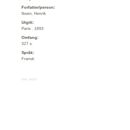
Forfatter/person:
Ibsen, Henrik
Utgitt:
Paris : 1893
Omfang:
327 s.
Språk:
Fransk
Kilde:
MODS