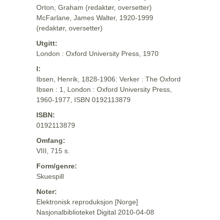
Orton, Graham (redaktør, oversetter)
McFarlane, James Walter, 1920-1999
(redaktør, oversetter)
Utgitt:
London : Oxford University Press, 1970
I:
Ibsen, Henrik, 1828-1906: Verker : The Oxford
Ibsen : 1, London : Oxford University Press,
1960-1977, ISBN 0192113879
ISBN:
0192113879
Omfang:
VIII, 715 s.
Form/genre:
Skuespill
Noter:
Elektronisk reproduksjon [Norge]
Nasjonalbiblioteket Digital 2010-04-08