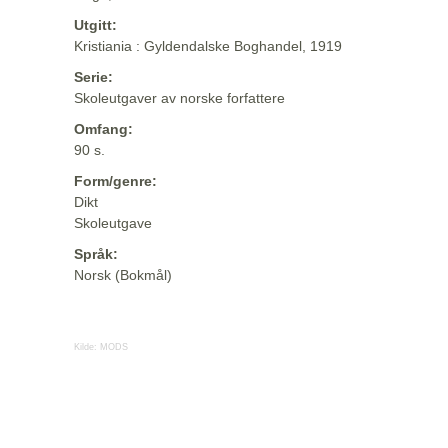
Utgitt:
Kristiania : Gyldendalske Boghandel, 1919
Serie:
Skoleutgaver av norske forfattere
Omfang:
90 s.
Form/genre:
Dikt
Skoleutgave
Språk:
Norsk (Bokmål)
Kilde:
MODS