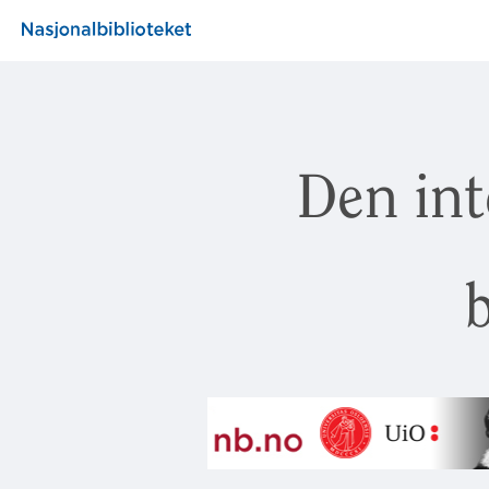
Den int
b