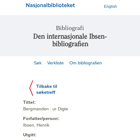
English
Bibliografi
Den internasjonale Ibsen-
bibliografien
Søk
Verkliste
Om bibliografien
Tilbake til
søketreff
Tittel:
Bergmanden : ur Digte
Forfatter/person:
Ibsen, Henrik
Utgitt: