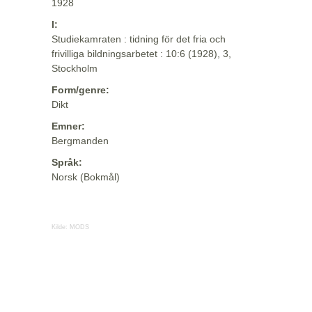
1928
I:
Studiekamraten : tidning för det fria och
frivilliga bildningsarbetet : 10:6 (1928), 3,
Stockholm
Form/genre:
Dikt
Emner:
Bergmanden
Språk:
Norsk (Bokmål)
Kilde:
MODS