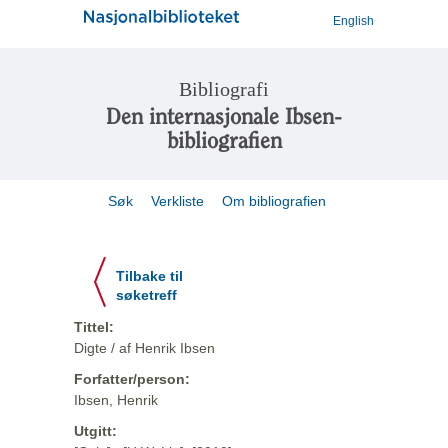
English
Bibliografi
Den internasjonale Ibsen-
bibliografien
Søk
Verkliste
Om bibliografien
Tilbake til
søketreff
Tittel:
Digte / af Henrik Ibsen
Forfatter/person:
Ibsen, Henrik
Utgitt: