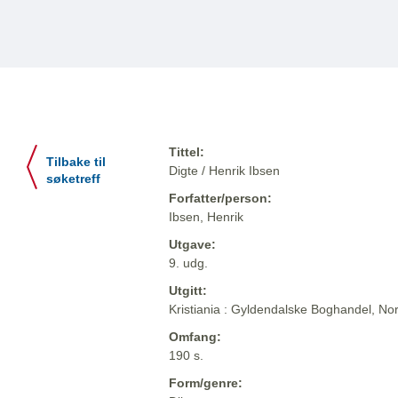
Tittel:
Tilbake til
Digte / Henrik Ibsen
søketreff
Forfatter/person:
Ibsen, Henrik
Utgave:
9. udg.
Utgitt:
Kristiania : Gyldendalske Boghandel, Nor
Omfang:
190 s.
Form/genre: