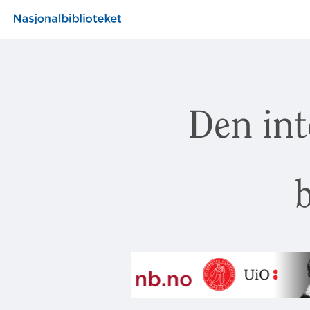
Den int
b