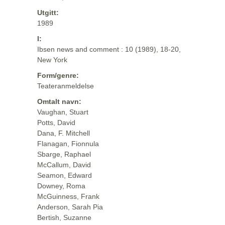
Utgitt:
1989
I:
Ibsen news and comment : 10 (1989), 18-20,
New York
Form/genre:
Teateranmeldelse
Omtalt navn:
Vaughan, Stuart
Potts, David
Dana, F. Mitchell
Flanagan, Fionnula
Sbarge, Raphael
McCallum, David
Seamon, Edward
Downey, Roma
McGuinness, Frank
Anderson, Sarah Pia
Bertish, Suzanne