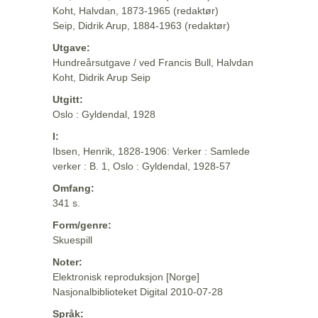
Koht, Halvdan, 1873-1965 (redaktør)
Seip, Didrik Arup, 1884-1963 (redaktør)
Utgave:
Hundreårsutgave / ved Francis Bull, Halvdan
Koht, Didrik Arup Seip
Utgitt:
Oslo : Gyldendal, 1928
I:
Ibsen, Henrik, 1828-1906: Verker : Samlede
verker : B. 1, Oslo : Gyldendal, 1928-57
Omfang:
341 s.
Form/genre:
Skuespill
Noter:
Elektronisk reproduksjon [Norge]
Nasjonalbiblioteket Digital 2010-07-28
Språk: