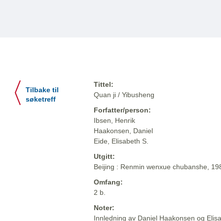
Tittel:
Tilbake til
Quan ji / Yibusheng
søketreff
Forfatter/person:
Ibsen, Henrik
Haakonsen, Daniel
Eide, Elisabeth S.
Utgitt:
Beijing : Renmin wenxue chubanshe, 1
Omfang:
2 b.
Noter:
Innledning av Daniel Haakonsen og Elis