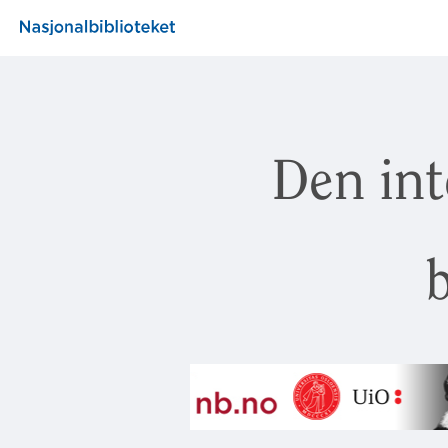
Den int
b