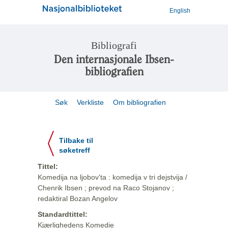
English
Bibliografi
Den internasjonale Ibsen-
bibliografien
Søk
Verkliste
Om bibliografien
Tilbake til
søketreff
Tittel:
Komedija na ljobov'ta : komedija v tri dejstvija /
Chenrik Ibsen ; prevod na Raco Stojanov ;
redaktiral Bozan Angelov
Standardtittel:
Kjærlighedens Komedie