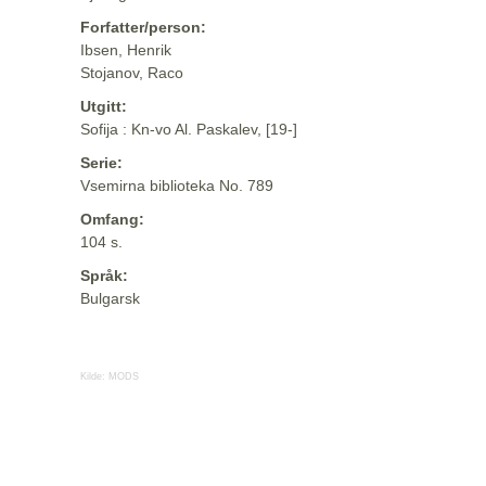
Forfatter/person:
Ibsen, Henrik
Stojanov, Raco
Utgitt:
Sofija : Kn-vo Al. Paskalev, [19-]
Serie:
Vsemirna biblioteka No. 789
Omfang:
104 s.
Språk:
Bulgarsk
Kilde:
MODS